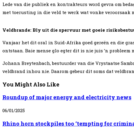
Lede van die publiek en kontrakteurs word gevra om bedag
met toerusting in die veld te werk wat vonke veroorsaak n
Veldbrande: Bly uit die spervuur met goeie risikobestu
Vanjaar het dit oral in Suid-Afrika goed gereën en die g
ontstaan. Baie mense glo egter dit is nie juis ’n probleem
Johann Breytenbach, bestuurder van die Vrystaatse Sambre
veldbrand inhou nie. Daarom gebeur dit soms dat veldbra
You Might Also Like
Roundup of major energy and electricity news
06/01/2025
Rhino horn stockpiles too ‘tempting for crimina