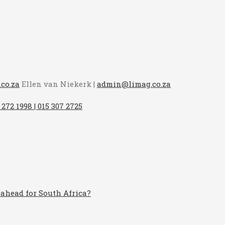
co.za
Ellen van Niekerk |
admin@limag.co.za
 272 1998 | 015 307 2725
 ahead for South Africa?