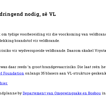
dringend nodig, sê VL
 om tydige voorbereiding vir die voorkoming van veldbrand
dekking brandstof vir veldbrande.
 risiko vir wydverspreide veldbrande. Daarom skakel Vryst
as daar reeds ’n groot brandgevaarrisiko. Die laat reën het
ef Foundation
onlangs 35 blasers aan VL-strukture geskenk
hier.
andplanne by
Departement van Omgewingsake en Bosbou
in