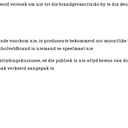
ord versoek om nie tot die brandgevaarrisiko by te dra deu
ldbrande voorkom nie, is produsente bekommerd oor moontlik
wegholveldbrand is niemand se speelmaat nie.
ydingskursusse, sê die publiek is nie altyd bewus van die 
aak verkeerd aangepak is.